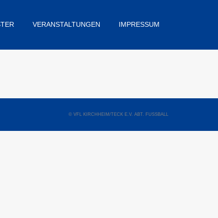
STER
VERANSTALTUNGEN
IMPRESSUM
© VFL KIRCHHEIM/TECK E.V. ABT. FUSSBALL