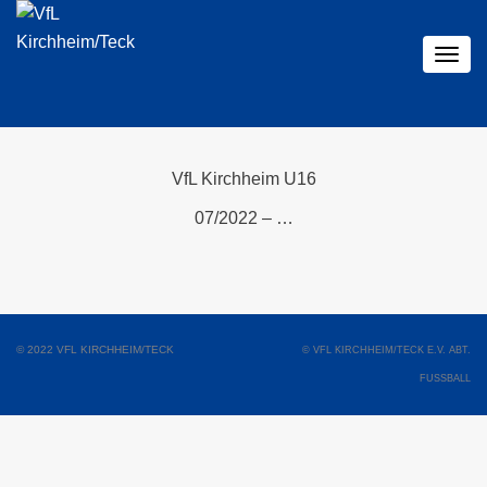
Togg
navig
VfL Kirchheim U16
07/2022 – …
© 2022 VFL KIRCHHEIM/TECK
© VFL KIRCHHEIM/TECK E.V. ABT.
FUSSBALL