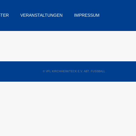
STER
VERANSTALTUNGEN
IMPRESSUM
© VFL KIRCHHEIM/TECK E.V. ABT. FUSSBALL