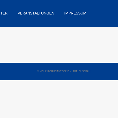
STER
VERANSTALTUNGEN
IMPRESSUM
© VFL KIRCHHEIM/TECK E.V. ABT. FUSSBALL