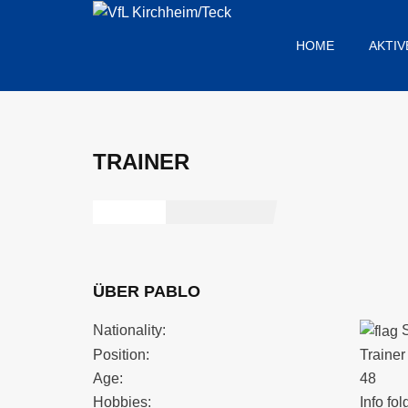
HOME
AKTIV
TRAINER
ÜBER PABLO
Nationality:
S
Position:
Trainer
Age:
48
Hobbies:
Info fol