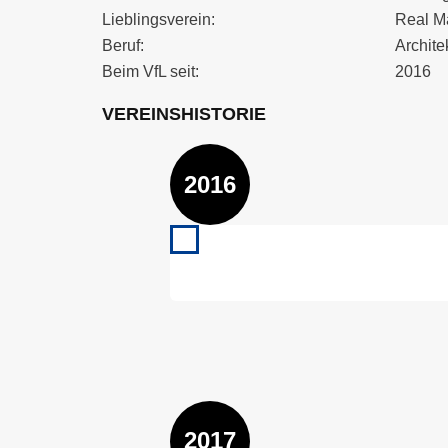
Lieblingsverein:
Real M
Beruf:
Archite
Beim VfL seit:
2016
VEREINSHISTORIE
2016
2016
VfL Kirchheim U7 07/2016 –
Mehr lesen
2017