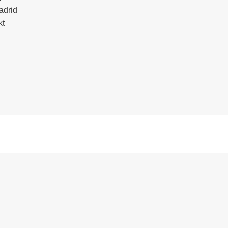
adrid
kt
 02/2017