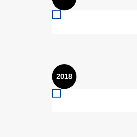
2017
VfL Kirchheim U8 07/2017 –
Mehr lesen
2018
2018
VfL Kirchheim U9 07/2018 –
Mehr lesen