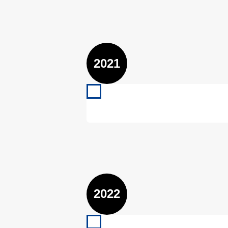
2021
2021
VfL Kirchheim U9 07/2021 
Mehr lesen
2022
2022
VfL Kirchheim U10 07/2022 