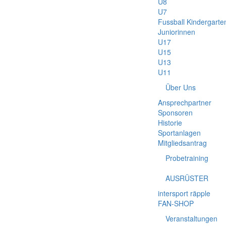
U8
U7
Fussball Kindergarte
Juniorinnen
U17
U15
U13
U11
Über Uns
Ansprechpartner
Sponsoren
Historie
Sportanlagen
Mitgliedsantrag
Probetraining
AUSRÜSTER
intersport räpple
FAN-SHOP
Veranstaltungen