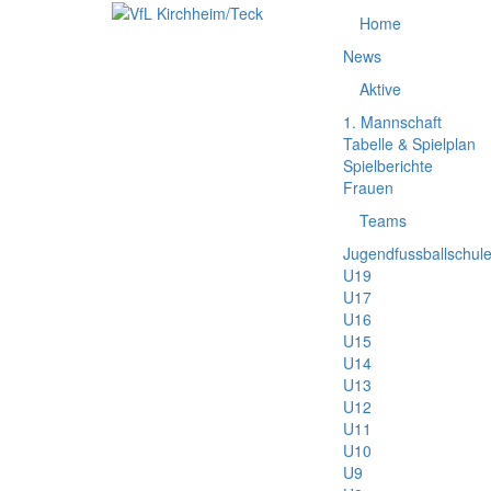
Home
News
Aktive
1. Mannschaft
Tabelle & Spielplan
Spielberichte
Frauen
Teams
Jugendfussballschul
U19
U17
U16
U15
U14
U13
U12
U11
U10
U9