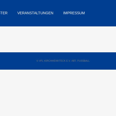
STER
VERANSTALTUNGEN
IMPRESSUM
© VFL KIRCHHEIM/TECK E.V. ABT. FUSSBALL